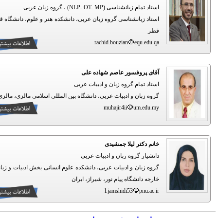
استاد تمام زبانشناسی (NLP- OT- MP) ، گروه زبان عربی
استاد زبانشناسی گروه زبان عربی، دانشکده هنر و علوم، دانشگاه قطر،
قطر
rachid.bouzian
equ.edu.qa
آقای پروفسور عاصم شهاده علی
استاد تمام گروه زبان و ادبیات عربی
گروه زبان و ادبیات عربی، دانشگاه بین المللی اسلامی مالزی، مالزی
muhajir4ii
um.edu.my
خانم دکتر لیلا جمشیدی
دانشیار گروه زبان و ادبیات عربی
گروه زبان و ادبیات عربی، دانشکده علوم انسانی بخش ادبیات و زبانهای
خارجه دانشگاه پیام نور، شیراز، ایران
l.jamshidi53
pnu.ac.ir