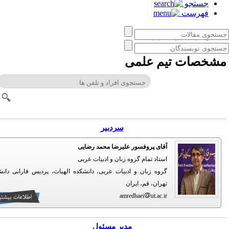
جستجو
فهرست
زبان‌ کاوی کاربردی
خصات تیم علمی
سردبیر
آقای پروفسور علیرضا محمد رضایی
استاد تمام گروه زبان و ادبیات عربی
گروه زبان و ادبیات عربی، دانشکده الهیات، پردیس فارابی دانشگاه
تهران، قم، ایران
amredhaei
ut.ac.ir
مدیر مسئول