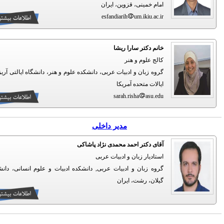
امام خمینی، قزوین، ایران
esfandiarih
um.ikiu.ac.ir
خانم دکتر سارا ریشا
کالج علوم و هنر
گروه زبان و ادبیات عربی، دانشکده علوم و هنر، دانشگاه ایالتی آریزونا،
ایالات متحده آمریکا
sarah.risha
asu.edu
مدیر داخلی
آقای دکتر احمد محمدی نژاد پاشاکی
استادیار زبان و ادبیات عربی
گروه زبان و ادبیات عربی, دانشکده ادبیات و علوم انسانی، دانشگاه
گیلان، رشت، ایران