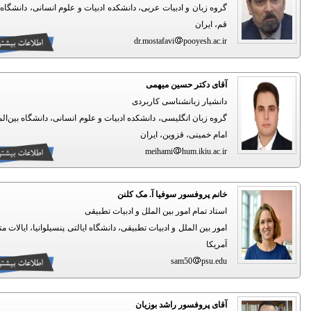
گروه زبان و ادبیات عربی، دانشکده ادبیات و علوم انسانی، دانشگاه قم،
قم، ایران
dr.mostafavi
pooyesh.ac.ir
آقای دکتر حسین میهمی
دانشیار زبانشناسی کاربردی
گروه زبان انگلیسی، دانشکده ادبیات و علوم انسانی، دانشگاه بین‌المللی
امام خمینی، قزوین، ایران
meihami
hum.ikiu.ac.ir
خانم پروفسور سوفیا آ. مک کلنن
استاد تمام امور بین الملل و ادبیات تطبیقی
امور بین الملل و ادبیات تطبیقی، دانشگاه ایالتی پنسیلوانیا، ایالات متحده
آمریکا
sam50
psu.edu
آقای پروفسور راشد بوزیان