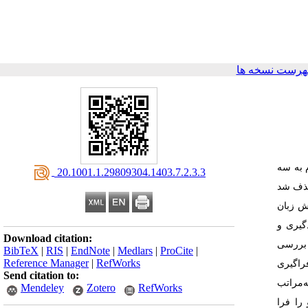
هرست نسخه ها
 به سه
‎ 20.1001.1.29809304.1403.7.2.3.3
حذف شد
ش زبان
گیری و
Download citation:
 بررسی
BibTeX
|
RIS
|
EndNote
|
Medlars
|
ProCite
|
Reference Manager
|
RefWorks
ه سیر فراگیری
Send citation to:
‌مراتب
Mendeley
Zotero
RefWorks
 را فرا