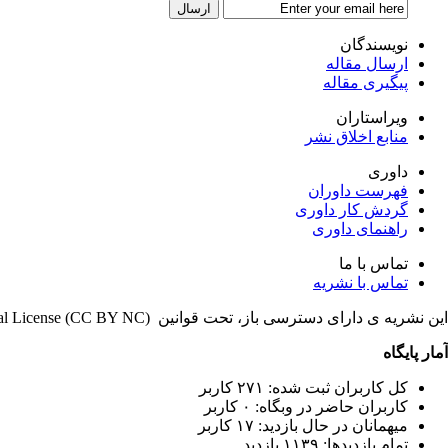
نویسندگان
ارسال مقاله
پیگیری مقاله
ویراستاران
منابع اخلاق نشر
داوری
فهرست داوران
گردش کار داوری
راهنمای داوری
تماس با ما
تماس با نشریه
این نشریه ی دارای دسترسی باز، تحت قوانین Creative Commons Attribution 4.0 International License (CC BY NC) منتشر می شود.
آمار پایگاه
کل کاربران ثبت شده: ۲۷۱ کاربر
کاربران حاضر در وبگاه: ۰ کاربر
میهمانان در حال بازدید: ۱۷ کاربر
تمام بازدید‌ها: ۱۱۳۹ بازدید