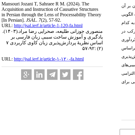
Mansouri Jozani T, Sahraee R M.
(2024).
The
 بر آن
Acquisition and Instruction of Causative Structures
الگویی
in Persian through the Lens of Processability Theory
[In Persian].
JSAL
.
7
(2)
, 57-92.
ه کدام
URL:
http://jsal.ierf.ir/article-1-120-fa.html
منصوری جوزانی طلیعه، صحرایی رضا مراد.
(۱۴۰۳).
رکب در
یادگیری و آموزش ساخت سببی زبان فارسی بر
ردآوری
اساس نظریۀ پردازش‌پذیری زبان کاوی کاربردی ۷
داده‌ها براساس
(۲) :۹۲-۵۷
‌پذیری
URL:
http://jsal.ierf.ir/article-۱-۱۲۰-fa.html
بی‌های
لتزامی
یی برای