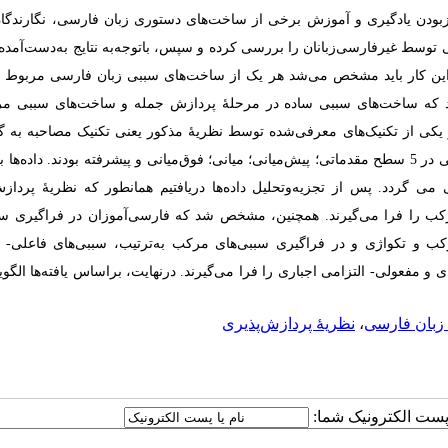
نگیزبودن یادگیری و آموزش برخی از ساخت‌های دستوری زبان فارسی، نگارندگان
وسط غیرفارسی‌زبانان را بررسی کرده و سپس، باتوجه‌به نتایج به‌دست‌آمده 
م این کار باید مشخص می‌شد هر یک از ساخت‌های سببی زبان فارسی مربوط ب
د که ساخت‌های سببی ساده در مرحلۀ پردازش جمله و ساخت‌های سببی م
ز یکی از تکنیک‌های معرفی‌شده توسط نظریۀ مذکور یعنی تکنیک مصاحبه به گ
داده‌ها پرداخته می شود. شرکت‌کنندگان این پژوهش 120 فارسی‌آموز غیرایرانی در 5 سطح مقدماتی؛ پیش‌میانی؛ میانی؛ فوق‌میانی و پیشرفته بودند. 
ی می گردد. پس از تجزیه‌وتحلیل داده‌ها دریافتیم همانطور که نظریۀ پردازش
مرکب را فرا می‌گیرند. همچنین، مشخص شد که فارسی‌آموزان در فراگیری سب
 مرکب و تکواژی و در فراگیری سببی‌های مرکب به‌ترتیب، سببی‌های فاعلی- ا
 و مفعولی- التزامی اجباری را فرا می‌گیرند. درنهایت، براساس یافته‌ها الگو
زبان فارسی
،
نظریۀ پردازش‌پذیری
ا پست الکترونیک شما: