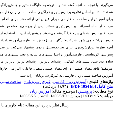
می‌گیرند. با توجه به آنچه گفته شد و با توجه به جایگاه دستور و چالش‌برا
شدند تا ابتدا براساس نظریۀ پردازش‌پذیری فراگیری ساخت سببی زبان فارسی ت
برای آموزش این ساخت به فارسی‌آموزان غیرایرانی ارائه دهند. برای انجا
مرحله از سلسله‌مراتب پردازش‌پذیری هستند. پس از بررسی‌ها مشخص ش
مرحلۀ پردازش بندهای پیرو فرا گرفته می‌شوند. برهمین‌اساس، با استفاده ا
نچه نظریۀ پردازش‌پذیری برای تجزیه‌و
تحلیل داده‌ها پیشنهاد می‌کند، بررس
پیش‌بینی کرده‌است، فارسی‌آموزان ابتدا سببی‌های ساده و بعد، سببی‌های 
ساده به‌ترتیب، سببی‌های کمکی؛ ریشه‌ای نابرابر؛ ریشه‌ای برابر؛ نابرابر
غیرمقید؛ فاقد معنای ضمنی؛ دارای معنای ضمنی منفی؛ فاعلی- التزامی اجازه‌ای
آموزش ساخت سببی زبان فارسی به غیرفارسی‌زبانان ارائه شد.
واژه‌های کلیدی:
آموزش زبان فارسی
،
غیرفارسی‌زبانان
،
ساخت سببی 
متن کامل
[PDF 1054 kb]
(۱۸۹۴ دریافت)
نوع مطالعه:
پژوهشي
| موضوع مقاله:
آموزش زبان
دریافت: 1403/1/15 | پذیرش: 1403/3/10 | انتشار: 1403/3/26
ارسال نظر درباره این مقاله : نام کاربری ی