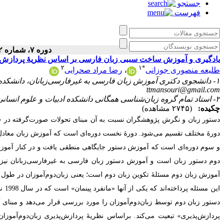
جستجو
فهرست
زبان‌ کاوی کاربردی
دوره ۷، شماره ۲ - ( ۳-۱۴۰۳ )
یادگیری و آموزش ساخت سببی زبان فارسی بر اساس نظریۀ پردازش‌
۲
۱
*
طلیعه منصوری جوزانی
،
رضا مراد صحرایی
۱- دانشجوی دکتری آموزش زبان فارسی به غیرفارسی‌زبانان، دانشکده ادبیات و علوم انسانی، دانشگاه علامه طباطبائی، تهران، ایران ،
ttmansouri@gmail.com
۲- استاد تمام گروه زبان‌شناسی همگانی دانشکده ادبیات و علوم انسانی، دانشگاه علامه طباطبائی، تهران، ایران
چکیده:
(۲۷۴۵ مشاهده)
دستور زبان و نگرش پژوهشگران نسبت به آن مبنای تحولات صورت‌گرفته در ح
دورۀ مختلف تقسیم می‌شود. دورۀ نخست دوره‌ای است که آموزش زبان معادل 
و سوم دوره‌ای است که آموزش دستور جایگاهی منطقی یافت و در کنار آموزش
دوم دستور زبان است و آموزش دستور زبان فارسی به غیرفارسی‌زبانان نیز 
آموزش زبان دوم مسئلۀ تکوین زبان دوم است؛ یعنی زبان‌دوم‌آموزان در طول 
این
دستور زبان دوم توسط زبان‌دوم‌آموزان را مورد بررسی قرار می‌دهد و مبنای 
پردازش‌پذیری» تبعیت می‌کند. براساس نظریۀ پردازش‌پذیری زبان‌دوم‌آموزان ب