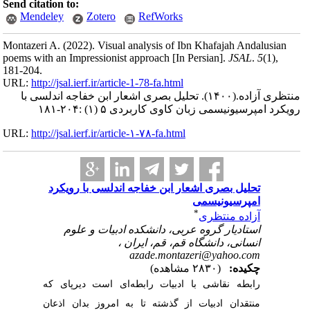
Send citation to:
Mendeley
Zotero
RefWorks
Montazeri A.
(2022).
Visual analysis of Ibn Khafajah Andalusian
poems with an Impressionist approach [In Persian].
JSAL
.
5
(1)
,
181-204.
URL:
http://jsal.ierf.ir/article-1-78-fa.html
منتظری آزاده.
(۱۴۰۰).
تحلیل بصری اشعار ابن خفاجه اندلسی با
رویکرد امپرسیونیسمی زبان کاوی کاربردی ۵ (۱) :۲۰۴-۱۸۱
URL:
http://jsal.ierf.ir/article-۱-۷۸-fa.html
تحلیل بصری اشعار ابن خفاجه اندلسی با رویکرد
امپرسیونیسمی
*
آزاده منتظری
استادیار گروه عربی، دانشکده ادبیات و علوم
انسانی، دانشگاه قم، قم، ایران ،
azade.montazeri@yahoo.com
چکیده:
(۲۸۳۰ مشاهده)
رابطه نقاشی با ادبیات رابطه‌ای است دیرپای که
منتقدان ادبیات از گذشته تا به امروز بدان اذعان