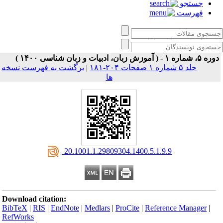
جستجو
فهرست
زبان‌ کاوی کاربردی
ه ۵، شماره ۱ - ( آموزش زبان، ادبیات و زبان شناسی ۱۴۰۰ )
جلد ۵ شماره ۱ صفحات ۲۰۴-۱۸۱
|
برگشت به فهرست نسخه
ها
‎ 20.1001.1.29809304.1400.5.1.9.9
Download citation:
BibTeX
|
RIS
|
EndNote
|
Medlars
|
ProCite
|
Reference Manager
|
RefWorks