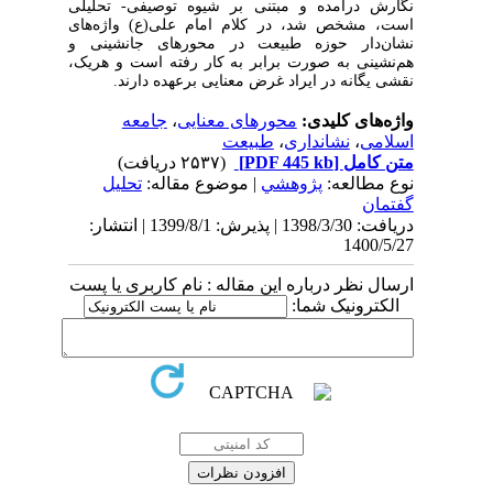
نگارش درآمده و مبتنی بر شیوه توصیفی- تحلیلی
است، مشخص شد، در کلام امام علی(ع) واژه
های
نشان
دار حوزه طبیعت در محورهای جانشینی و
هم
نشینی به صورت برابر به کار رفته است و هریک،
نقشی یگانه در ایراد غرض معنایی برعهده دارند.
واژه‌های کلیدی:
محورهای معنایی
،
جامعه
اسلامی
،
نشانداری
،
طبیعت
متن کامل
[PDF 445 kb]
(۲۵۳۷ دریافت)
نوع مطالعه:
پژوهشي
| موضوع مقاله:
تحلیل
گفتمان
دریافت: 1398/3/30 | پذیرش: 1399/8/1 | انتشار:
1400/5/27
ارسال نظر درباره این مقاله : نام کاربری یا پست
الکترونیک شما: