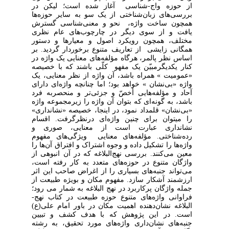
از حوزه واج-شناسی آغاز شده است؛ لیکن در
بررسی
های زبان
شناختی از یک سو به سایر حوزه
ها
همچون ساخت واژه، نحو و معنی
شناسی گسترش
یافت و از سوی دیگر در چارچوب
های عام نظری
مختلف، همچون رویکرد اصول و معیارها و دستور
همگانی زایشی از تعاریف متنوع برخوردار گردید. بر
اساس نظر پالمر، هرگاه مؤلفه
های معنایی یک واژه در
کنار یکدیگرمبیّن یک مفهو کلّی باشند که با خصیصه
«عمومیت » همراه باشد، آن واژه از نظر معنایی، یک
واژه «بی
نشان » خواهد بود؛ اما چنانچه واژه
ای دارای
آحاد و مؤلفه
هایی أخصّ و جزئی
تر و منحصربه فرد
باشد، به گونه
ای که بتوان آن واژه را زیرمجموعه واژه
«بی
نشان» قلمداد نمود، در اینجا، خصیصه «نشانداری»
را میتوان برای چنین واژه
ای درنظرگرفت. اقسام
نشانداری عبارت است از معنایی، صوری و
رده
شناختی. مؤلفه
های معنایی ویژگی
های مفهوم
واژه
ها را تشکیل داده و وجوه اشتراک و افتراق آن
ها را
معین می
کنند. بررسی نهج
البلاغه که در آن انبوهی از
واژگان متنوع در حوزه
های متعدد به کار رفته است،
می
تواند جنبه
های بسیاری را از اغراض صاحب این اثر
ارزشمند آشکار سازد. مفهوم مکان و بویژه طبیعت از
جمله واژگان پرکاربرد در نهج البلاغه به شمار می رود؛
فراوانی واژه
های متنوع حوزه طبیعت در کتاب نهج-
البلاغه نشان
دهنده اهمیت مکان در باور امام علی(ع)
است. در این پژوهش که با هدف کشف و تبیین
جنبه
های نشان
داری واژه
های مورد تحقیق، به رشته