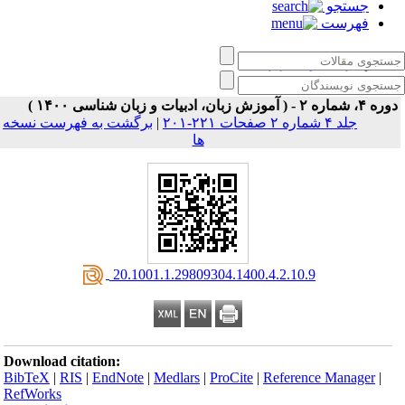
جستجو
فهرست
زبان‌ کاوی کاربردی
ه ۴، شماره ۲ - ( آموزش زبان، ادبیات و زبان شناسی ۱۴۰۰ )
جلد ۴ شماره ۲ صفحات ۲۲۱-۲۰۱
|
برگشت به فهرست نسخه
ها
‎ 20.1001.1.29809304.1400.4.2.10.9
Download citation:
BibTeX
|
RIS
|
EndNote
|
Medlars
|
ProCite
|
Reference Manager
|
RefWorks