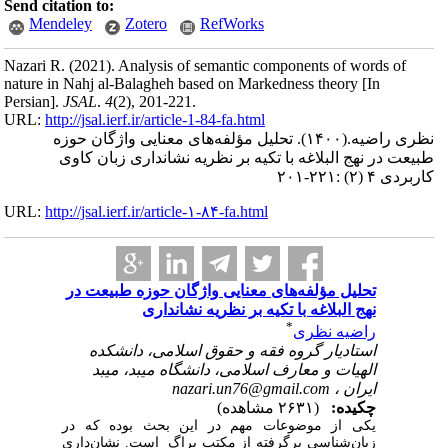
Send citation to:
Mendeley
Zotero
RefWorks
Nazari R.
(2021).
Analysis of semantic components of words of
nature in Nahj al-Balagheh based on Markedness theory [In
Persian].
JSAL
.
4
(2)
, 201-221.
URL:
http://jsal.ierf.ir/article-1-84-fa.html
نظری راضیه.
(۱۴۰۰).
تحلیل مؤلفه‌های معنایی واژگان حوزه
طبیعت در نهج البلاغه با تکیه بر نظریه نشانداری زبان کاوی
کاربردی ۴ (۲) :۲۲۱-۲۰۱
URL:
http://jsal.ierf.ir/article-۱-۸۴-fa.html
تحلیل مؤلفه‌های معنایی واژگان حوزه طبیعت در
نهج البلاغه با تکیه بر نظریه نشانداری
*
راضیه نظری
استادیار گروه فقه و حقوق اسلامی، دانشکده
الهیات و معارف اسلامی، دانشگاه میبد، میبد
ایران ،
nazari.un76@gmail.com
چکیده:
(۲۶۳۱ مشاهده)
یکی از موضوعات مهم در این بحث بوده که در
زبان
شناسی برگرفته از مکتب پراگ است. نشان
داری