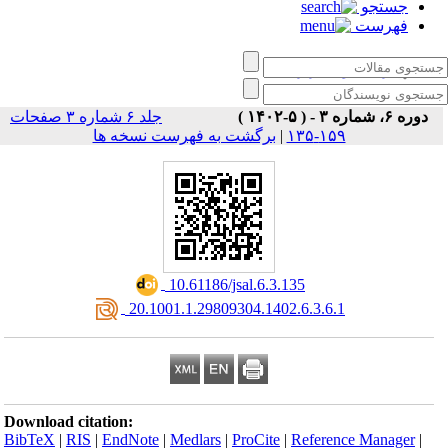
جستجو
فهرست
زبان‌ کاوی کاربردی
دوره ۶، شماره ۳ - ( ۵-۱۴۰۲ )
جلد ۶ شماره ۳ صفحات
۱۵۹-۱۳۵
|
برگشت به فهرست نسخه ها
‎ 10.61186/jsal.6.3.135
‎ 20.1001.1.29809304.1402.6.3.6.1
Download citation:
BibTeX
|
RIS
|
EndNote
|
Medlars
|
ProCite
|
Reference Manager
|