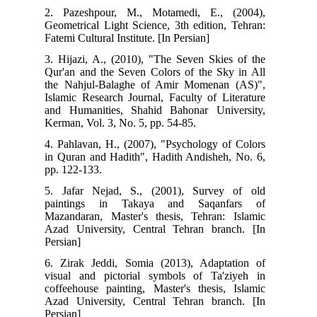
2. Pazeshpour, M., Motamedi, E., (2004),
Geometrical Light Science, 3th edition, Tehran:
Fatemi Cultural Institute. [In Persian]
3. Hijazi, A., (2010), "The Seven Skies of the
Qur'an and the Seven Colors of the Sky in All
the Nahjul-Balaghe of Amir Momenan (AS)",
Islamic Research Journal, Faculty of Literature
and Humanities, Shahid Bahonar University,
Kerman, Vol. 3, No. 5, pp. 54-85.
4. Pahlavan, H., (2007), "Psychology of Colors
in Quran and Hadith", Hadith Andisheh, No. 6,
pp. 122-133.
5. Jafar Nejad, S., (2001), Survey of old
paintings in Takaya and Saqanfars of
Mazandaran, Master's thesis, Tehran: Islamic
Azad University, Central Tehran branch. [In
Persian]
6. Zirak Jeddi, Somia (2013), Adaptation of
visual and pictorial symbols of Ta'ziyeh in
coffeehouse painting, Master's thesis, Islamic
Azad University, Central Tehran branch. [In
Persian]