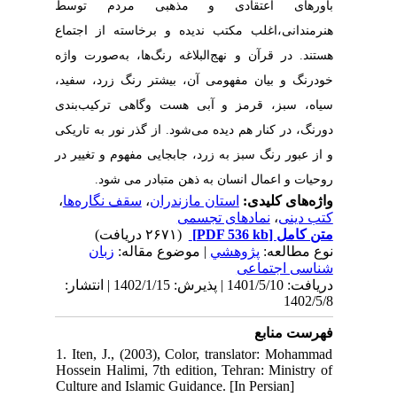
باورهای اعتقادی و مذهبی مردم توسط
هنرمندانی،اغلب مکتب ندیده و برخاسته از اجتماع
هستند. در قرآن و نهج‌البلاغه رنگ‌ها، به‌صورت واژه
خودرنگ و بیان مفهومی آن، بیشتر رنگ زرد، سفید،
سیاه، سبز، قرمز و آبی هست وگاهی ترکیب‌بندی
دورنگ، در کنار هم دیده می‌شود. از گذر نور به تاریکی
و از عبور رنگ سبز به زرد، جابجایی مفهوم و تغییر در
روحیات و اعمال انسان به ذهن متبادر می شود.
واژه‌های کلیدی:
استان مازندران
،
سقف نگاره‌ها
،
کتب دینی
،
نمادهای تجسمی
متن کامل
[PDF 536 kb]
(۲۶۷۱ دریافت)
نوع مطالعه:
پژوهشي
| موضوع مقاله:
زبان
شناسی اجتماعی
دریافت: 1401/5/10 | پذیرش: 1402/1/15 | انتشار:
1402/5/8
فهرست منابع
1. Iten, J., (2003), Color, translator: Mohammad
Hossein Halimi, 7th edition, Tehran: Ministry of
Culture and Islamic Guidance. [In Persian]