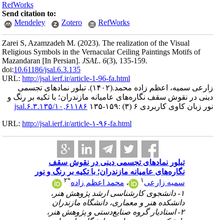
RefWorks
Send citation to:
Mendeley
Zotero
RefWorks
Zarei S, Azamzadeh M.
(2023).
The realization of the Visual
Religious Symbols in the Vernacular Ceiling Paintings Motifs of
Mazandaran [In Persian].
JSAL
.
6
(3)
, 135-159.
doi:
10.61186/jsal.6.3.135
URL:
http://jsal.ierf.ir/article-1-96-fa.html
زارعی سمیه، اعظم زاده محمد.
(۱۴۰۲).
تبلور نمادهای تجسمی
دینی در نقوش سقف نگاره‌های عامیانه مازندران؛ با تکیه بر رنگ و
نور زبان کاوی کاربردی ۶ (۳) :۱۵۹-۱۳۵
۱۰,۶۱۱۸۶/jsal.۶.۳.۱۳۵
URL:
http://jsal.ierf.ir/article-۱-۹۶-fa.html
تبلور نمادهای تجسمی دینی در نقوش سقف
نگاره‌های عامیانه مازندران؛ با تکیه بر رنگ و نور
۲
*
۱
سمیه زارعی
،
محمد اعظم زاده
۱- دانشجوی کارشناسی ارشد پژوهش هنر،
دانشکده هنر و معماری، دانشگاه مازندران
۲- استادیار گروه صنایع‌دستی و پژوهش هنر،