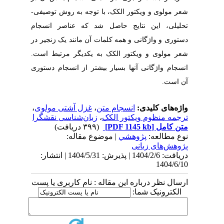
شعر مولوی و ویکتور الکک، با توجه به روش توصیفی-
تحلیلی، این نتایج حاصل شد که عناصر انسجام
دستوری و واژگانی و همه کلمات آن مانند یک زنجیر
در
شعر مولوی و ویکتور الکک به یکدیگر مرتبط است.
انسجام واژگانی آنها بسیار بیشتر از انسجام دستوری
آن است.
واژه‌های کلیدی:
انسجام متن
،
غزل آشتی مولوی
،
ترجمه منظوم ویکتور الکک
،
زبان‌شناسی نقشگرا
متن کامل
[PDF 1145 kb]
(۳۹۹ دریافت)
نوع مطالعه:
پژوهشي
| موضوع مقاله:
پژوهش‌های زبانی
دریافت: 1404/2/6 | پذیرش: 1404/5/31 | انتشار:
1404/6/10
ارسال نظر درباره این مقاله : نام کاربری یا پست
الکترونیک شما: