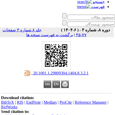
جستجو
فهرست
زبان‌ کاوی کاربردی
دوره ۸، شماره ۳ - ( ۶-۱۴۰۴ )
جلد ۸ شماره ۳ صفحات
۷۷-۴۵
|
برگشت به فهرست نسخه ها
‎ 20.1001.1.29809304.1404.8.3.2.1
Download citation:
BibTeX
|
RIS
|
EndNote
|
Medlars
|
ProCite
|
Reference Manager
|
RefWorks
Send citation to: