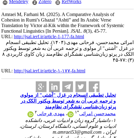
Mendeley
Zotero
RefWorks
Amraei M, Farhani M.
(2025).
A Comparative Analysis of
Cohesion in Rumi’s Ghazal “Ashti” and Its Arabic Verse
Translation by Victor al‑Kik within the Framework of Systemic
Functional Linguistics [In Persian].
JSAL
.
8
(3)
, 45-77.
URL:
http://jsal.ierf.ir/article-1-177-fa.html
امرائی محمدحسن، فرحانی مهدی.
(۱۴۰۴).
تحلیل تطبیقی انسجام
در غزل "آشتی" از مولوی و ترجمه عربی آن به شعر توسط ویکتور
الکک در پرتو زبان‌شناسی نقشگرای نظام‌مند زبان کاوی کاربردی ۸
(۳) :۷۷-۴۵
URL:
http://jsal.ierf.ir/article-۱-۱۷۷-fa.html
تحلیل تطبیقی انسجام در غزل "آشتی" از مولوی
و ترجمه عربی آن به شعر توسط ویکتور الکک در
پرتو زبان‌شناسی نقشگرای نظام‌مند
۲
۱
*
محمدحسن امرائی
،
مهدی فرحانی
۱- دانشیار گروه زبان و ادبیات عربی، دانشکده
ادبیات و علوم انسانی، دانشگاه لرستان، لرستان،
ایران ،
m.amraei53@gmail.com
۲- استادیار گروه زبان و ادبیات عربی، دانشکده