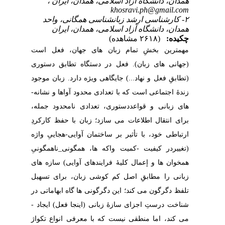
همدان، دانشگاه آزاد اسلامی، همدان، ایران ،
khosravi.ph@gmail.com
۲- کارشناسی ارشد زبانشناسی همگانی، واحد
همدان، دانشگاه آزاد اسلامی، همدان، ایران
چکیده:
(۲۶۱۸ مشاهده)
مهمترین بخشِ تمام زبان­ های جهان، فعل است
(جهانی­ های زبان). فعل در دستگاه تطابق دستوری
(تطابقِ فعل و نهاد...) جایگاهی ویژه­ دارد. زبان موجود
زندۀ اجتماعی است که با تعدادی محدود آواها و نشانه­
های زبانی و قواعددستوری، تعدادی نامحدود جمله،
برای انتقال اطلاعات می ­سازد؛ زبان با حفظ کارکردِ
ارتباطی خود، با تأثیر بر ساختمان آوایی-هجاییِ واژه
(تغییردر کیفیت -کمیت واکه ­ها، همگونی_ناهمگونیِ
همخوان ­ها و إعمال کلیۀ فرایندهای آوایی) سازه­ های
زبانی را مطابقِ اصل کم­ کوشی زبان، برای تسهیل
تلفظ دگرگون­ می­ کند؛ این دگرگونی ­ها گاه ابهاماتی در
شناخت درستِ اجزای سازۀ زبانی (اینجا فعل) ایجاد ­
می­ کند، اما منطقی نیست که با معرفی انواع تکواژ