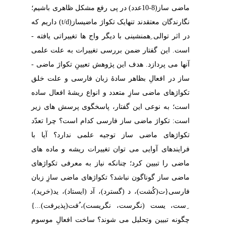
ماضی­ ساز(8-10عدد) در پی رفع مشکل ظاهری باشیم؛
نگارندگان معتقدند تنهایک تکواژ ماضی­ساز(
t/d
) داریم که
در اثر توالی ِهمنشینی با دیگر واج ها تغییراتی یافته ­
است. این گفتار ضمن بررسی تغییرات به علت علمی
آنها می ­پردازد. هدف این پژوهش تعیینِ تکواژ ماضی ­
ساز در افعالِ بظاهر سادۀ زبان فارسی و علت خلق
تکواژهای ماضی­ سازِ متعدد و انواع ریشۀ افعال ساده
است؛ به نوعی این گفتار، پاسخگوی پرسش ­های زیر
است: تکواژ ماضی­ ساز فارسی کدام است؟ چرا تعدّد
تکواژهای ماضی­ ساز توجیه علمی ندارد؟ آیا با
فرایندهای آوایی می­ توان تغییرات ریشه و ماده­ های
ماضی را تبیین کرد؛ چنانکه نیاز به معرفی تکواژهای
ماضی ­ساز گوناگون نباشد؟ تکواژهای ماضی­ سازِ زبان
فارسی{ت(کُشت)، د (گسترد)، آد (ایستاد)، ید(خرید)،
ِست، یست (نگرست، نگریست)، ُفت(پذیرفت)...}
چگونه تبیین وتحلیل ­می­ شوند؟ ساخت افعالِ موسوم