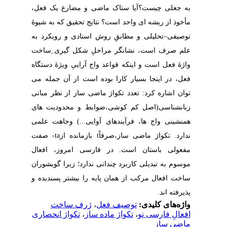
به جعلی چیست؟آیا ستاک ماضی و مضارع یک فعل،
مأخوذ از ریشه­ ای واحد است؟ نتایج تحقیق که به شیوۀ
توصیفی
–
تحلیلی و مطابقِ روش اسنادی و رویکرد به
علم صرف است، نشانگر مراحلِ شکل­ گیری ِساخت
واژۀ فعل است و اینکه قواعد واج ­آراییِ ویژۀ دستگاه
فعل، در اینجا بسیار کارا بوده ­­است از آن جمله می
توان اشاره کرد: تعدد تکواژ ماضی­ ساز از نظر مبانی
زبانشناسی(اصل کم­ کوشی،ضوابط و محدودیت­ های
همنشینی واج ­ها، فرآیندهای آوایی...) وجاهت علمی
ندارد. تکواژ ماضی ­ساز،صرفاً
t
بازمانده از
-ta
صفت
مفعولی باستان است. در فارسی امروز، افعال
موسوم به تبدیلی کاربرد چندانی ندارد؛ زیرا گویشوران
ساخت افعال مرکب از همان پایه را بیشتر پسندیده و
پذیرفته ­اند.
واژه‌های کلیدی:
توصیف فعل
،
ژرف ساخت
افعالِ فارسی نو
،
تکواژ ماده ساز
،
تکواژ انحصاری
ماضی ساز