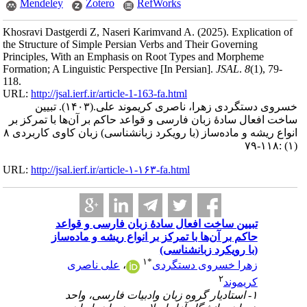
Mendeley
Zotero
RefWorks
Khosravi Dastgerdi Z, Naseri Karimvand A.
(2025).
Explication of
the Structure of Simple Persian Verbs and Their Governing
Principles, With an Emphasis on Root Types and Morpheme
Formation; A Linguistic Perspective [In Persian].
JSAL
.
8
(1)
, 79-
118.
URL:
http://jsal.ierf.ir/article-1-163-fa.html
خسروی دستگردی زهرا، ناصری کریموند علی.
(۱۴۰۳).
تبیین
ساخت افعال سادۀ زبان فارسی و قواعد حاکم بر آن‌ها با تمرکز بر
انواع ریشه و ماده‌ساز (با رویکرد زبانشناسی) زبان کاوی کاربردی ۸
(۱) :۱۱۸-۷۹
URL:
http://jsal.ierf.ir/article-۱-۱۶۳-fa.html
تبیین ساخت افعال سادۀ زبان فارسی و قواعد
حاکم بر آن‌ها با تمرکز بر انواع ریشه و ماده‌ساز
(با رویکرد زبانشناسی)
۱
*
زهرا خسروی دستگردی
،
علی ناصری
۲
کریموند
۱- استادیار گروه زبان وادبیات فارسی، واحد