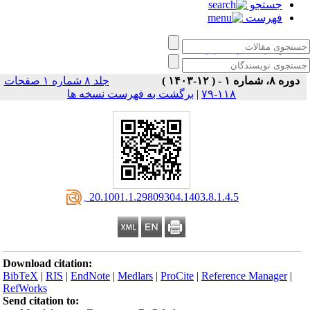
جستجو
فهرست
زبان‌ کاوی کاربردی
دوره ۸، شماره ۱ - ( ۱۲-۱۴۰۳ )
جلد ۸ شماره ۱ صفحات
۱۱۸-۷۹
|
برگشت به فهرست نسخه ها
‎ 20.1001.1.29809304.1403.8.1.4.5
Download citation:
BibTeX
|
RIS
|
EndNote
|
Medlars
|
ProCite
|
Reference Manager
|
RefWorks
Send citation to: