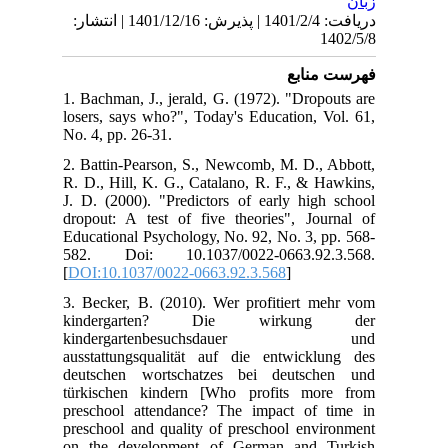
زبان
دریافت: 1401/2/4 | پذیرش: 1401/12/16 | انتشار:
1402/5/8
فهرست منابع
1. Bachman, J., jerald, G. (1972). "Dropouts are
losers, says who?", Today's Education, Vol. 61,
No. 4, pp. 26-31.
2. Battin-Pearson, S., Newcomb, M. D., Abbott,
R. D., Hill, K. G., Catalano, R. F., & Hawkins,
J. D. (2000). "Predictors of early high school
dropout: A test of five theories", Journal of
Educational Psychology, No. 92, No. 3, pp. 568-
582. Doi: 10.1037/0022-0663.92.3.568.
[
DOI:10.1037/0022-0663.92.3.568
]
3. Becker, B. (2010). Wer profitiert mehr vom
kindergarten? Die wirkung der
kindergartenbesuchsdauer und
ausstattungsqualität auf die entwicklung des
deutschen wortschatzes bei deutschen und
türkischen kindern [Who profits more from
preschool attendance? The impact of time in
preschool and quality of preschool environment
on the development of German and Turkish