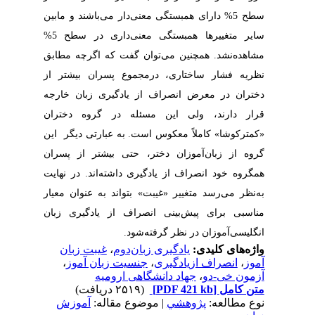
سطح 5% دارای همبستگی معنی‌دار می‌باشند و مابین
سایر متغییرها همبستگی معنی‌داری در سطح 5%
مشاهده‌نشد. همچنین می‌توان گفت که اگر‌چه مطابق
نظریه فشار ساختاری، درمجموع پسران بیشتر از
دختران در معرض انصراف از یادگیری زبان خارجه
قرار دارند، ولی این مسئله در گروه دختران
«کمتر‌کوشا» کاملاً معکوس است. به عبارتی دیگر این
گروه از زبان‌آموزان دختر، حتی بیشتر از پسران
همگروه خود انصراف از یادگیری داشته‌اند. در نهایت
به‌نظر می‌رسد متغییر «غیبت» بتواند به عنوان معیار
مناسبی برای پیش‌بینی انصراف ‌از‌ یادگیری زبان‌
انگلیسی‌آموزان در نظر گرفته‌شود.
غیبت زبان
،
یادگیری زبان‌دوم
واژه‌های کلیدی:
،
جنسیت زبان آموز
،
انصراف ‌از‌یادگیری
،
آموز
جهاد دانشگاهی ارومیه
،
آزمون خی-دو
(۲۵۱۹ دریافت)
[PDF 421 kb]
متن کامل
نوع مطالعه:
پژوهشي
| موضوع مقاله:
آموزش