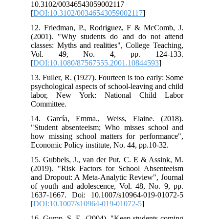
10.3102/00346543059002117
[
DOI:10.3102/00346543059002117
]
12. Friedman, P., Rodriguez, F & McComb, J.
(2001). "Why students do and do not attend
classes: Myths and realities", College Teaching,
Vol. 49, No. 4, pp. 124-133.
[
DOI:10.1080/87567555.2001.10844593
]
13. Fuller, R. (1927). Fourteen is too early: Some
psychological aspects of school-leaving and child
labor, New York: National Child Labor
Committee.
14. García, Emma., Weiss, Elaine. (2018).
"Student absenteeism; Who misses school and
how missing school matters for performance",
Economic Policy institute, No. 44, pp.10-32.
15. Gubbels, J., van der Put, C. E & Assink, M.
(2019). "Risk Factors for School Absenteeism
and Dropout: A Meta-Analytic Review", Journal
of youth and adolescence, Vol. 48, No. 9, pp.
1637-1667. Doi: 10.1007/s10964-019-01072-5
[
DOI:10.1007/s10964-019-01072-5
]
16. Gump, S. E. (2004). "Keep students coming