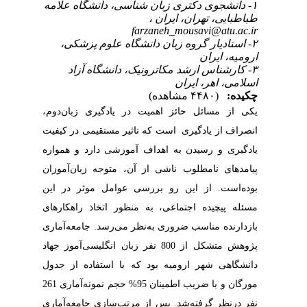
۱- دانشجوی دکتری زبان شناسی، دانشگاه علامه
طباطبایی، تهران، ایران ،
farzaneh_mousavi@atu.ac.ir
۲- استادیار گروه زبان دانشگاه علوم پزشکی،
ارومیه، ایران
۳- کارشناس ارشد مکاترونیک، دانشگاه آزاد
اسلامی، اهر، ایران
چکیده:
(۴۴۸۰ مشاهده)
یکی از مسائل حائز اهمیت در یادگیری زبان‌دوم،
انصراف ‌از‌ یادگیری است که تاثیر مستقیمی در کیفیت
یادگیری و رسیدن به اهداف آموزشی دارد و همواره
پیامدهای نامطلوب ناشی از آن، متوجه زبان‌آموزان
بوده‌است. از این رو بررسی عوامل موثر در این
مسئله پیچیده اجتماعی، به منظور اتخاذ راهکار‌های
بازدارنده مناسب ضروری به‌نظر می‌رسد. جامعه‌آماری
پژوهش متشکل از 800 نفر زبان‌ انگلیسی‌آموز جهاد
دانشگاهی شهر ارومیه بود که با استفاده از جدول
مورگان و با ضریب اطمینان 95% حجم نمونه‌آماری 261
نفر در‌نظر گرفته‌شد. پس از مرتب‌سازی جامعه‌آماری