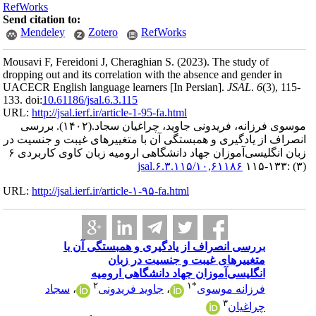
RefWorks
Send citation to:
Mendeley
Zotero
RefWorks
Mousavi F, Fereidoni J, Cheraghian S.
(2023).
The study of
dropping out and its correlation with the absence and gender in
UACECR English language learners [In Persian].
JSAL
.
6
(3)
, 115-
133. doi:
10.61186/jsal.6.3.115
URL:
http://jsal.ierf.ir/article-1-95-fa.html
بررسی
(۱۴۰۲).
موسوی فرزانه، فریدونی جاوید، چراغیان سجاد.
انصراف ‌از ‌یادگیری و همبستگی آن با متغییر‌های غیبت و جنسیت در
زبان انگلیسی‌آموزان جهاد دانشگاهی ارومیه زبان کاوی کاربردی ۶
۱۰,۶۱۱۸۶/jsal.۶.۳.۱۱۵
(۳) :۱۳۳-۱۱۵
URL:
http://jsal.ierf.ir/article-۱-۹۵-fa.html
بررسی انصراف ‌از ‌یادگیری و همبستگی آن با
متغییر‌های غیبت و جنسیت در زبان
انگلیسی‌آموزان جهاد دانشگاهی ارومیه
۲
۱
*
سجاد
،
جاوید فریدونی
،
فرزانه موسوی
۳
چراغیان