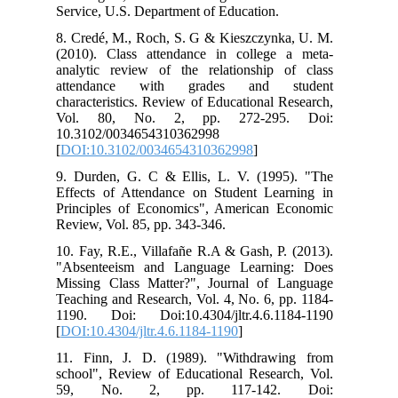
Service, U.S. Department of Education.
8. Credé, M., Roch, S. G & Kieszczynka, U. M.
(2010). Class attendance in college a meta-
analytic review of the relationship of class
attendance with grades and student
characteristics. Review of Educational Research,
Vol. 80, No. 2, pp. 272-295. Doi:
10.3102/0034654310362998
[
DOI:10.3102/0034654310362998
]
9. Durden, G. C & Ellis, L. V. (1995). "The
Effects of Attendance on Student Learning in
Principles of Economics", American Economic
Review, Vol. 85, pp. 343-346.
10. Fay, R.E., Villafañe R.A & Gash, P. (2013).
"Absenteeism and Language Learning: Does
Missing Class Matter?", Journal of Language
Teaching and Research, Vol. 4, No. 6, pp. 1184-
1190. Doi: Doi:10.4304/jltr.4.6.1184-1190
[
DOI:10.4304/jltr.4.6.1184-1190
]
11. Finn, J. D. (1989). "Withdrawing from
school", Review of Educational Research, Vol.
59, No. 2, pp. 117-142. Doi: