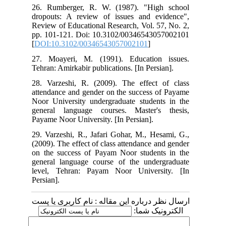
26. Rumberger, R. W. (1987). "High school
dropouts: A review of issues and evidence",
Review of Educational Research, Vol. 57, No. 2,
pp. 101-121. Doi: 10.3102/00346543057002101
[
DOI:10.3102/00346543057002101
]
27. Moayeri, M. (1991). Education issues.
Tehran: Amirkabir publications. [In Persian].
28. Varzeshi, R. (2009). The effect of class
attendance and gender on the success of Payame
Noor University undergraduate students in the
general language courses. Master's thesis,
Payame Noor University. [In Persian].
29. Varzeshi, R., Jafari Gohar, M., Hesami, G.,
(2009). The effect of class attendance and gender
on the success of Payam Noor students in the
general language course of the undergraduate
level, Tehran: Payam Noor University. [In
Persian].
ارسال نظر درباره این مقاله : نام کاربری یا پست
الکترونیک شما: