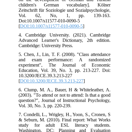
children's German vocabulary]. Kölner
Zeitschrift für Soziologie und Sozialpsychologie,
Vol. 62, No, 1, pp. 139-163.
Doi:10.1007/s11577-010-0090-5
[
DOI:10.1007/s11577-010-0090-5
]
4. Cambridge University. (2021). Cambridge
Advanced Learner's Dictionary, 2th edition.
Cambridge: University Press.
5. Chen, J., Lin, T. F. (2008). "Class attendance
and exam performance: A randomized
experiment", The Journal of Economic
Education, Vol. 39, No. 3, pp. 213-227. Doi:
10.3200/JECE.39.3.213-227
[
DOI:10.3200/JECE.39.3.213-227
]
6. Clump, M. A., Bauer, H & Whiteleather, A.
(2003). "To attend or not to attend: Is that a good
question?", Journal of Instructional Psychology,
Vol. 30, No. 3, pp. 220-239.
7. Condelli, L., Wrigley, H., Yoon, S., Cronen, S
& Seburn, M. (2010). Final report: What Works
study for adult ESL literacy students.
Washington, DC: Planning and Evaluation