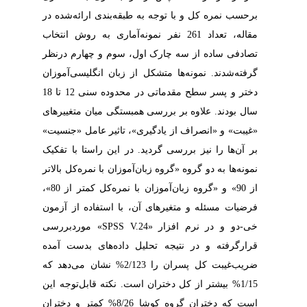
برحسب نمره کل و با توجه به طبقه‌بندی ارائه‌شده در
مقاله، تعداد 261 نفر نمونه‌آماری به روش انتخاب
تصادفی ساده از سه چارک اول، سوم و چهارم در‌نظر
گرفته‌شدند. نمونه‌ها متشکل از زبان‌ انگلیسی‌آموزان
دختر و پسر سطح مقدماتی در محدوده سنی 12 تا 18
سال بودند. علاوه بر بررسی همبستگی میان متغییرهای
«غیبت» و «انصراف از یادگیری»، تاثیر عامل «جنسیت»
بر آن‌ها را نیز بررسی گردید. در این راستا با تفکیک
نمونه‌ها به دو گروه «گروه زبان‌آموزان با نمره‌کل بالاتر
از 90» و «گروه زبان‌آموزان با نمره‌کل کمتر از 80»،
فرضیات مسئله و متغیرهای آن، با استفاده از آزمون
» مورد‌بررسی
SPSS V.24
خی-دو و در نرم افزار «
قرار‌گرفته و در نتیجه تحلیل داده‌های بدست آمده
ضریب‌غیبت کل پسران را 2/123% نشان می‌دهد که
1/15% بیشتر از کل دختران است. نکته قابل‌توجه این
است که دختران گروه کوشا 8/26% کمتر و دختران