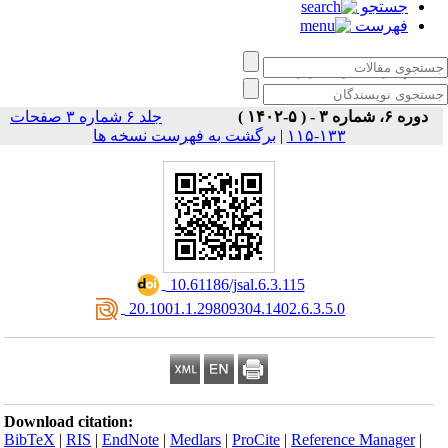
جستجو
فهرست
زبان‌ کاوی کاربردی
دوره ۶، شماره ۳ - ( ۵-۱۴۰۲ )
جلد ۶ شماره ۳ صفحات
برگشت به فهرست نسخه ها
|
۱۳۳-۱۱۵
‎ 10.61186/jsal.6.3.115
‎ 20.1001.1.29809304.1402.6.3.5.0
Download citation:
BibTeX
|
RIS
|
EndNote
|
Medlars
|
ProCite
|
Reference Manager
|