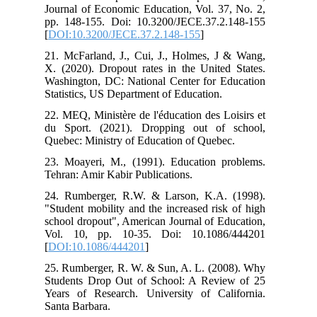
Journal of Economic Education, Vol. 37, No. 2,
pp. 148-155. Doi: 10.3200/JECE.37.2.148-155
[
DOI:10.3200/JECE.37.2.148-155
]
21. McFarland, J., Cui, J., Holmes, J & Wang,
X. (2020). Dropout rates in the United States.
Washington, DC: National Center for Education
Statistics, US Department of Education.
22. MEQ, Ministère de l'éducation des Loisirs et
du Sport. (2021). Dropping out of school,
Quebec: Ministry of Education of Quebec.
23. Moayeri, M., (1991). Education problems.
Tehran: Amir Kabir Publications.
24. Rumberger, R.W. & Larson, K.A. (1998).
"Student mobility and the increased risk of high
school dropout", American Journal of Education,
Vol. 10, pp. 10-35. Doi: 10.1086/444201
[
DOI:10.1086/444201
]
25. Rumberger, R. W. & Sun, A. L. (2008). Why
Students Drop Out of School: A Review of 25
Years of Research. University of California.
Santa Barbara.