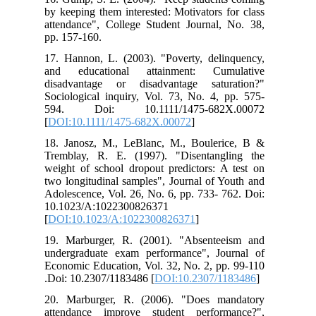
by keeping them interested: Motivators for class
attendance", College Student Journal, No. 38,
pp. 157-160.
17. Hannon, L. (2003). "Poverty, delinquency,
and educational attainment: Cumulative
disadvantage or disadvantage saturation?"
Sociological inquiry, Vol. 73, No. 4, pp. 575-
594. Doi: 10.1111/1475-682X.00072
[
DOI:10.1111/1475-682X.00072
]
18. Janosz, M., LeBlanc, M., Boulerice, B &
Tremblay, R. E. (1997). "Disentangling the
weight of school dropout predictors: A test on
two longitudinal samples", Journal of Youth and
Adolescence, Vol. 26, No. 6, pp. 733- 762. Doi:
10.1023/A:1022300826371
[
DOI:10.1023/A:1022300826371
]
19. Marburger, R. (2001). "Absenteeism and
undergraduate exam performance", Journal of
Economic Education, Vol. 32, No. 2, pp. 99-110
.Doi: 10.2307/1183486 [
DOI:10.2307/1183486
]
20. Marburger, R. (2006). "Does mandatory
attendance improve student performance?",